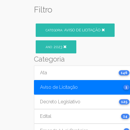
Filtro
AVISO DE LICITAÇÃO
CATEGORIA:
2023
ANO:
Categoria
Ata
146
Aviso de Licitação
1
Decreto Legislativo
125
Edital
14