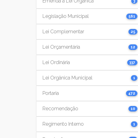
Emenda à Lei Orgânica
3
Legislação Municipal
561
Lei Complementar
25
Lei Orçamentária
12
Lei Ordinária
337
Lei Orgânica Municipal
1
Portaria
472
Recomendação
10
Regimento Interno
1