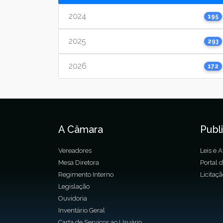
2024
195
2025
293
2026
172
A Câmara
Publ
Vereadores
Leis e A
Mesa Diretora
Portal 
Regimento Interno
Licitaç
Legislação
Ouvidoria
Inventário Geral
Carta de Serviços ao Usuário