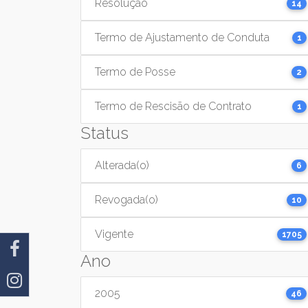
Resolução
14
Termo de Ajustamento de Conduta
1
Termo de Posse
2
Termo de Rescisão de Contrato
1
Status
Alterada(o)
6
Revogada(o)
10
Vigente
1705
Ano
2005
46