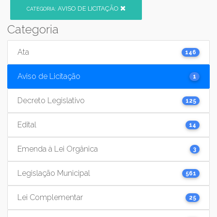
AVISO DE LICITAÇÃO
CATEGORIA:
Categoria
Ata
146
Aviso de Licitação
1
Decreto Legislativo
125
Edital
14
Emenda à Lei Orgânica
3
Legislação Municipal
561
Lei Complementar
25