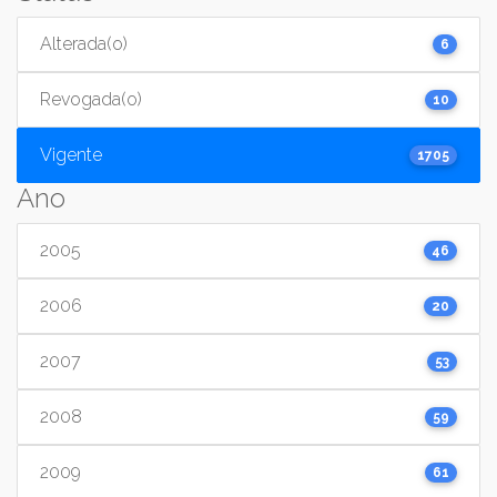
Alterada(o)
6
Revogada(o)
10
Vigente
1705
Ano
2005
46
2006
20
2007
53
2008
59
2009
61