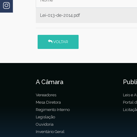
Lei-013-de-2014.pdf
VOLTAR
A Câmara
Publ
Vereadores
Leis e A
Mesa Diretora
Portal 
Regimento Interno
Licitaç
Legislação
Ouvidoria
Inventário Geral