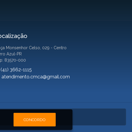
ocalização
aça Monsenhor Celso, 029 - Centro
rro Azul-PR
p: 83570-000
(41) 3662-1115
atendimento.cmca@gmail.com
CONCORDO