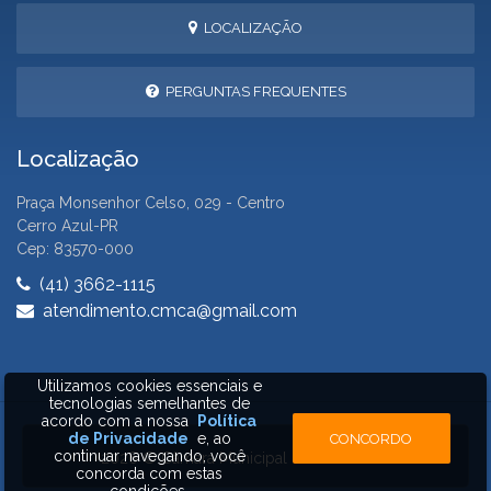
LOCALIZAÇÃO
PERGUNTAS FREQUENTES
Localização
Praça Monsenhor Celso, 029 - Centro
Cerro Azul-PR
Cep: 83570-000
(41) 3662-1115
atendimento.cmca@gmail.com
Utilizamos cookies essenciais e
tecnologias semelhantes de
acordo com a nossa
Política
de Privacidade
e, ao
CONCORDO
continuar navegando, você
2026 © Câmara Municipal de Cerro Azul
concorda com estas