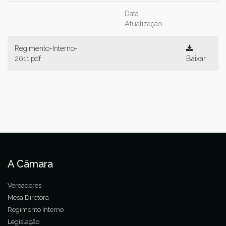
Data
Atualização
Regimento-Interno-
2011.pdf
Baixar
A Câmara
Vereadores
Mesa Diretora
Regimento Interno
Legislação