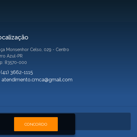
ocalização
aça Monsenhor Celso, 029 - Centro
rro Azul-PR
p: 83570-000
(41) 3662-1115
atendimento.cmca@gmail.com
CONCORDO