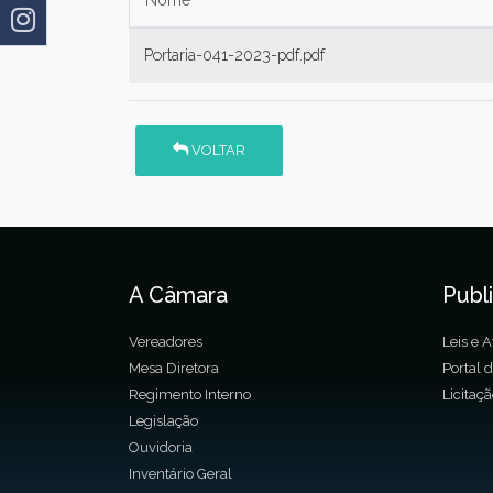
Portaria-041-2023-pdf.pdf
VOLTAR
A Câmara
Publ
Vereadores
Leis e A
Mesa Diretora
Portal 
Regimento Interno
Licitaç
Legislação
Ouvidoria
Inventário Geral