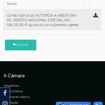
Nome
LEI-No-046-2025-AUTORIZA-A-ABERTURA-
DE-CREDITO-ADICIONAL-ESPECIAL-NO-
VALOR-DE-R-45.000,00 no orÇamento vigente
VOLTAR
A Câmara
Vereadores
Mesa Diretora
Regimento Interno
Legislação