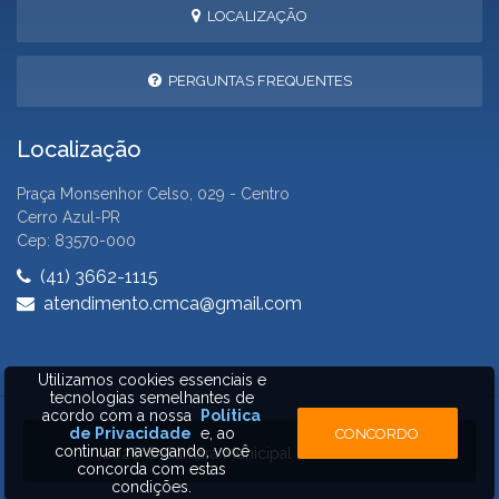
LOCALIZAÇÃO
PERGUNTAS FREQUENTES
Localização
Praça Monsenhor Celso, 029 - Centro
Cerro Azul-PR
Cep: 83570-000
(41) 3662-1115
atendimento.cmca@gmail.com
Utilizamos cookies essenciais e
tecnologias semelhantes de
acordo com a nossa
Política
de Privacidade
e, ao
CONCORDO
continuar navegando, você
2026 © Câmara Municipal de Cerro Azul
concorda com estas
condições.