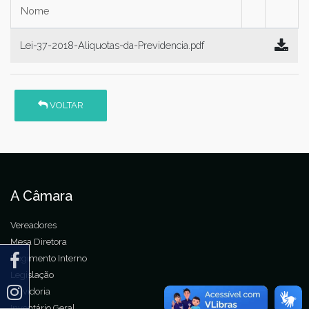
Nome
Lei-37-2018-Aliquotas-da-Previdencia.pdf
VOLTAR
A Câmara
Vereadores
Mesa Diretora
Regimento Interno
Legislação
Ouvidoria
Inventário Geral