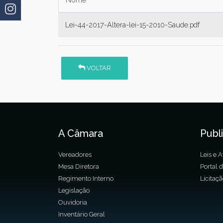
Lei-44-2017-Altera-lei-15-2010-Saude.pdf
VOLTAR
A Câmara
Publ
Vereadores
Leis e A
Mesa Diretora
Portal 
Regimento Interno
Licitaç
Legislação
Ouvidoria
Inventário Geral