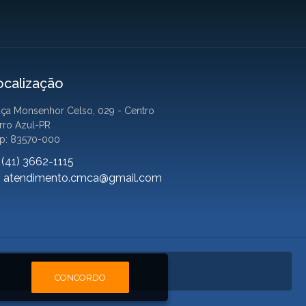
ocalização
aça Monsenhor Celso, 029 - Centro
rro Azul-PR
p: 83570-000
(41) 3662-1115
atendimento.cmca@gmail.com
CONCORDO