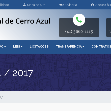
lidade
Mapa do Site
Ouvidoria
Acesso à 
(41) 3662-1115
IVO
LEIS
LICITAÇÕES
TRANSPARÊNCIA
CONTRATO
 / 2017
17