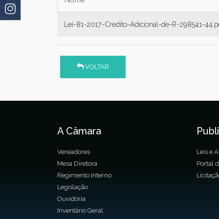
Lei-81-2017-Credito-Adicional-de-R-298541-44.p
VOLTAR
A Câmara
Publ
Vereadores
Leis e A
Mesa Diretora
Portal 
Regimento Interno
Licitaç
Legislação
Ouvidoria
Inventário Geral