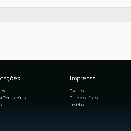
df
icações
Imprensa
tos
Eventos
da Transparência
Galeria de Fotos
ão
Notícias