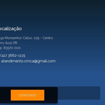
ocalização
aça Monsenhor Celso, 029 - Centro
rro Azul-PR
p: 83570-000
(41) 3662-1115
atendimento.cmca@gmail.com
CONCORDO