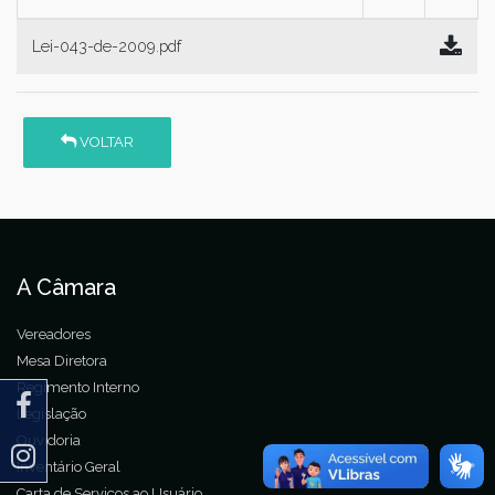
Lei-043-de-2009.pdf
VOLTAR
A Câmara
Vereadores
Mesa Diretora
Regimento Interno
Legislação
Ouvidoria
Inventário Geral
Carta de Serviços ao Usuário