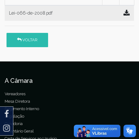
Lei-066-de-2008.pdf
VOLTAR
A Câmara
Vereadores
Mesa Diretora
Regimento Interno
Legislação
Ouvidoria
Inventário Geral
Carta de Serviços ao Usuário