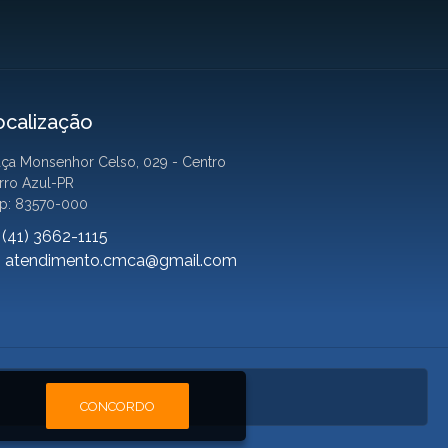
ocalização
aça Monsenhor Celso, 029 - Centro
rro Azul-PR
p: 83570-000
(41) 3662-1115
atendimento.cmca@gmail.com
CONCORDO