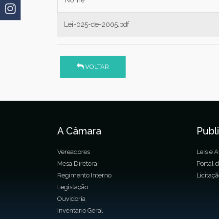
Lei-025-de-2005.pdf
VOLTAR
A Câmara
Publ
Vereadores
Leis e A
Mesa Diretora
Portal 
Regimento Interno
Licitaç
Legislação
Ouvidoria
Inventário Geral