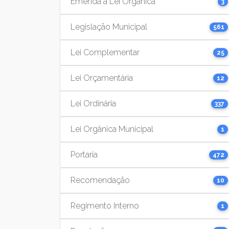
Emenda à Lei Orgânica
3
Legislação Municipal
561
Lei Complementar
25
Lei Orçamentária
12
Lei Ordinária
337
Lei Orgânica Municipal
1
Portaria
472
Recomendação
10
Regimento Interno
1