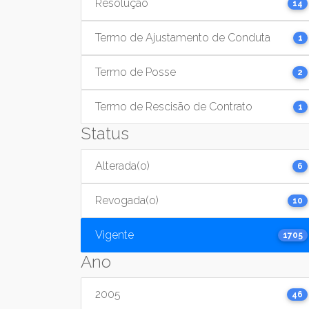
Resolução
14
Termo de Ajustamento de Conduta
1
Termo de Posse
2
Termo de Rescisão de Contrato
1
Status
Alterada(o)
6
Revogada(o)
10
Vigente
1705
Ano
2005
46