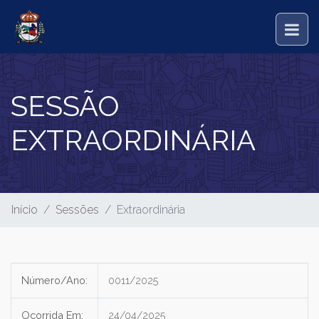
SESSÃO
EXTRAORDINÁRIA
Início
Sessões
Extraordinária
Número/Ano:
0011/2025
Ocorrida Em:
24/04/2025